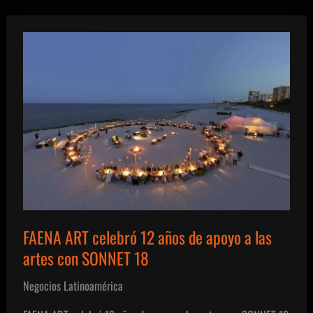
de
Quesos
2023
FAENA ART celebró 12 años de apoyo a las
artes con SONNET 18
Negocios Latinoamérica