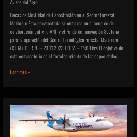
Avisos del Agro
Becas de Movilidad de Capacitación en el Sector Forestal
Maderero Esta convocatoria se enmarca en el acuerdo de
colaboración entre la ANII y el Fondo de Innovación Sectorial
para la operación del Centro Tecnológico Forestal Maderero
(CTFM). CIERRE – 23.11.2023 HORA – 14:00 hrs El objetivo de
esta convocatoria es el fortalecimiento de las capacidades
Becas
Leer más »
de
Movilidad
de
Capacitación
en
el
Sector