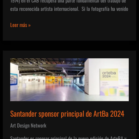
1974) en el CAB recupera una parte fundamental del trabajo de
esta reconocida artista internacional. Si la fotografía ha venido
De
Leer más »
hierro
y
leche.
Linarejos
Moreno
Santander sponsor principal de ArtBa 2024
Art Design Network
Santander es sponsor principal de la nueva edición de ArteBA y