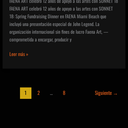
FAENA ART celebró 12 años de apoyo a las artes con SONNET 18
FAENA ART celebró 12 años de apoyo a las artes con SONNET
18: Spring Fundraising Dinner en FAENA Miami Beach que
incluyó una presentación especial de John Legend. La
organización internacional sin fines de lucro Faena Art, —
comprometida a encargar, producir y
FAENA
Leer más »
ART
celebró
12
años
de
1
2
…
8
Siguiente
→
apoyo
a
las
artes