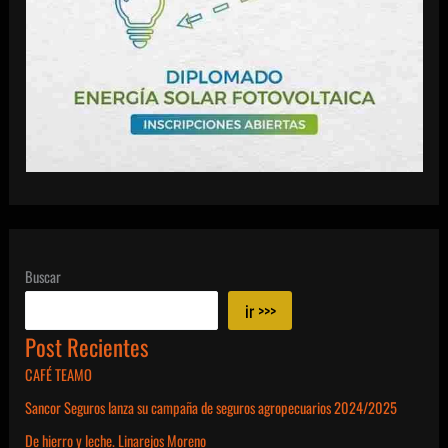
Buscar
ir >>>
Post Recientes
CAFÉ TEAMO
Sancor Seguros lanza su campaña de seguros agropecuarios 2024/2025
De hierro y leche. Linarejos Moreno