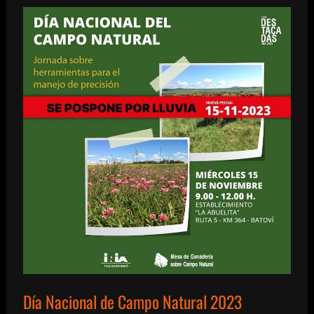
la
valorización
de
la
fruta
cítrica
en
postcosecha
Día Nacional de Campo Natural 2023