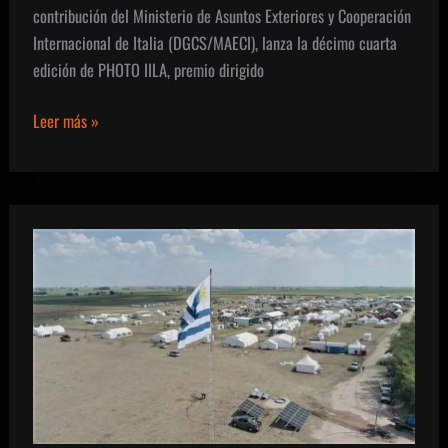
contribución del Ministerio de Asuntos Exteriores y Cooperación
Internacional de Italia (DGCS/MAECI), lanza la décimo cuarta
edición de PHOTO IILA, premio dirigido
XIV
Leer más »
edición
Premio
IILA-
FOTOGRAFIA
2023