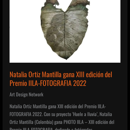
Natalia Ortiz Mantilla gana XIII edición del
Premio IILA-FOTOGRAFIA 2022
Art Design Network
Natalia Ortiz Mantilla gana XIII edición del Premio IILA-
FOTOGRAFIA 2022. Con su proyecto ‘Huele a lluvia’, Natalia
Ortiz Mantilla (Colombia) gana PHOTO IILA – XIII edición del
Premio IILA-FOTOGRAFIA, dedicado a fotógrafos