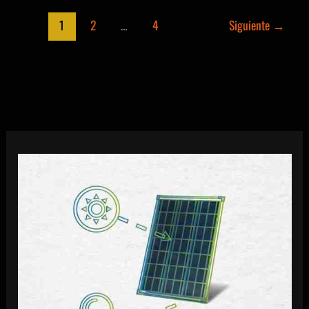
Intergubernamental
del
1
2
…
4
Siguiente
→
PIFCSS
2022