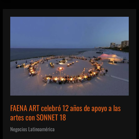
de
Quesos
2023
FAENA ART celebró 12 años de apoyo a las
artes con SONNET 18
Negocios Latinoamérica