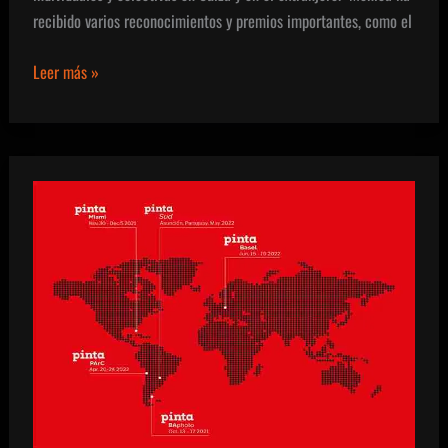
recibido varios reconocimientos y premios importantes, como el
Memoires.
Leer más »
Memorias.
Mónica
Ferreras
y
Ernesto
Rodríguez
en
Katapult.