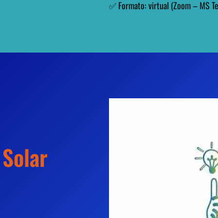
✅ Formato: virtual (Zoom – MS T
 Solar