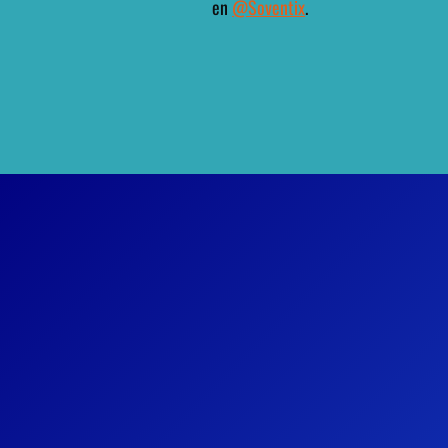
en
@Soventix
.