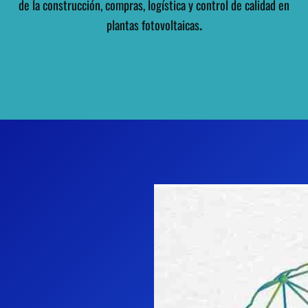
de la construcción, compras, logística y control de calidad en
plantas fotovoltaicas
.