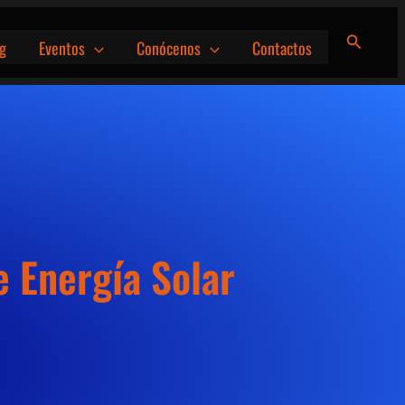
Buscar
g
Eventos
Conócenos
Contactos
 Energía Solar