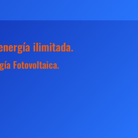
nergía ilimitada.
ía Fotovoltaica.