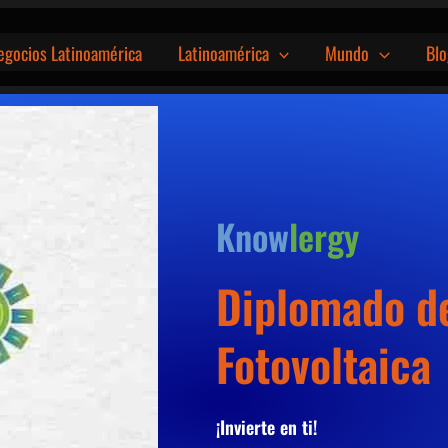
egocios Latinoamérica
Latinoamérica
Mundo
Blo
Know
lergy
Diplomado de
Fotovoltaica
¡Invierte en ti!