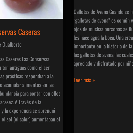
Galletas de Avena Cuando se h
“galletas de avena” es común 
ojos de muchas personas se il
servas Caseras
les hace agua la boca. Una crea
e Gualberto
importante en la historia de l
las galletas de avena, las cuale
as Caseras Las Conservas
apreciado y disfrutado por niñ
n tan antiguas como el ser
as prácticas respondían a la
Galletas
Leer más »
e acumular alimentos en las
de
bundancia para contar con ellos
Avena
scasez. A través de la
 y la experiencia se aprendió
o el sol (el calor) aumentaban el