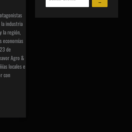
...
protagonistas
la industria
 la región,
as economías
 23 de
eavor Agro &
ías locales e
er con