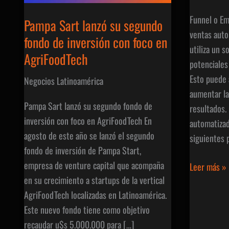
Funnel o E
Pampa Sart lanzó su segundo
ventas auto
fondo de inversión con foco en
utiliza un s
AgriFoodTech
potenciales
Esto puede 
Negocios Latinoamérica
aumentar la
Pampa Sart lanzó su segundo fondo de
resultados
inversión con foco en AgriFoodTech En
automatizad
agosto de este año se lanzó el segundo
siguientes 
fondo de inversión de Pampa Start,
empresa de venture capital que acompaña
Funnel
Leer más »
en su crecimiento a startups de la vertical
o
AgriFoodTech localizadas en Latinoamérica.
Embudo
Este nuevo fondo tiene como objetivo
de
recaudar u$s 5.000.000 para […]
Ventas