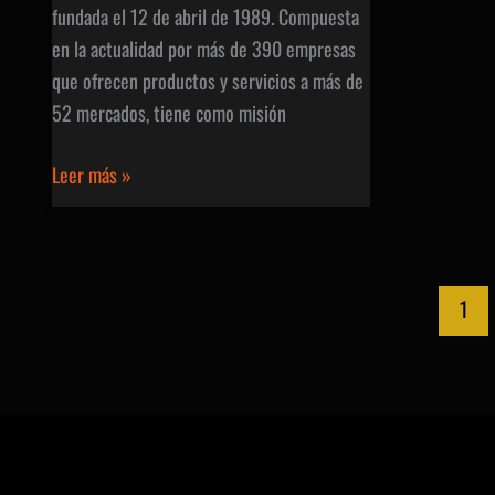
fundada el 12 de abril de 1989. Compuesta
en la actualidad por más de 390 empresas
que ofrecen productos y servicios a más de
52 mercados, tiene como misión
Cuti
Leer más »
–
Cámara
Uruguaya
de
1
Tecnologías
de
la
Información