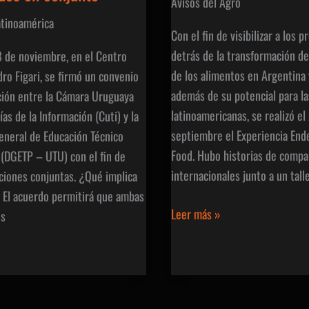
Avisos del Agro
atinoamérica
Con el fin de visibilizar a los 
detrás de la transformación de 
8 de noviembre, en el Centro
de los alimentos en Argentina y
dro Figari, se firmó un convenio
además de su potencial para l
ión entre la Cámara Uruguaya
latinoamericanas, se realizó el
as de la Información (Cuti) y la
septiembre el Experiencia End
eneral de Educación Técnico
Food. Hubo historias de compañ
 (DGETP – UTU) con el fin de
internacionales junto a un tall
acciones conjuntas. ¿Qué implica
 El acuerdo permitirá que ambas
Conocé
Leer más »
es
quiénes
están
detrás
de