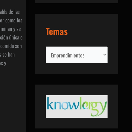
h
abla de las
i
ver como los
v
Temas
uminan y se
o
ción única e
a comida son
s
T
s se han
e
os y
m
a
s