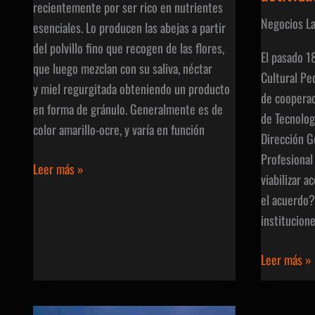
recientemente por ser rico en nutrientes
Negocios L
esenciales. Lo producen las abejas a partir
del polvillo fino que recogen de las flores,
El pasado 1
que luego mezclan con su saliva, néctar
Cultural Pe
y miel regurgitada obteniendo un producto
de cooperac
en forma de gránulo. Generalmente es de
de Tecnologí
color amarillo-ocre, y varía en función
Dirección G
Profesional
Polen
Leer más »
viabilizar 
de
el acuerdo?
abeja
institucion
CUTI
Leer más »
firmó
acuerdo