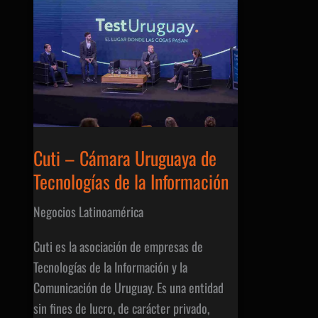
de
cooperació
con
UTU
para
generar
programas
y
Cuti – Cámara Uruguaya de
actividades
Tecnologías de la Información
en
conjunto
Negocios Latinoamérica
Cuti es la asociación de empresas de
Tecnologías de la Información y la
Comunicación de Uruguay. Es una entidad
sin fines de lucro, de carácter privado,