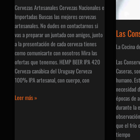
Cervezas Artesanales Cervezas Nacionales e
Importadas Buscas las mejores cervezas
artesanales. No dudes en contactarnos si
Las Con
vas a preparar un juntada con amigos, junto
a la presentación de cada cerveza tienes
La Cocina d
como comunicarte con nosotros Mira las
Las Conserv
ofertas que tenemos. HEMP BEER IPA 420
Caseras, so
Cerveza canábica del Uruguay Cerveza
humano. Est
100% IPA artesanal, con cuerpo, con
necesidad d
Cervezas
Leer más »
épocas de a
Artesanales
durante la e
Nacionales
observación
e
que el frío 
Importadas
tiempo