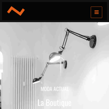
Ir
al
contenido
MODA ACTUAL
La Boutique