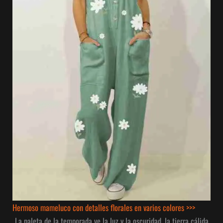
Hermoso mameluco con detalles florales en varios colores >>>
La paleta de la temporada ve la luz y la oscuridad, la tierra cálida