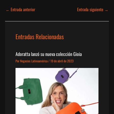
←
Entrada anterior
Entrada siguiente
→
Entradas Relacionadas
Adoratta lanzó su nueva colección Gioia
Por
Negocios Latinoamérica
/
19 de abril de 2023