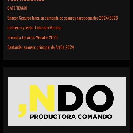
CAFÉ TEAMO
Sancor Seguros lanza su campaña de seguros agropecuarios 2024/2025
De hierro y leche. Linarejos Moreno
Premio a las Artes Visuales 2025
Santander sponsor principal de ArtBa 2024