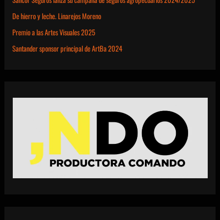
De hierro y leche. Linarejos Moreno
Premio a las Artes Visuales 2025
Santander sponsor principal de ArtBa 2024