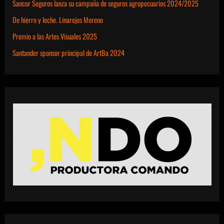
Sancor Seguros lanza su campaña de seguros agropecuarios 2024/2025
De hierro y leche. Linarejos Moreno
Premio a las Artes Visuales 2025
Santander sponsor principal de ArtBa 2024