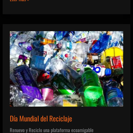
vuelve
al
feed
cronológico
Día Mundial del Reciclaje
Renuevo y Reciclo una plataforma ecoamigable