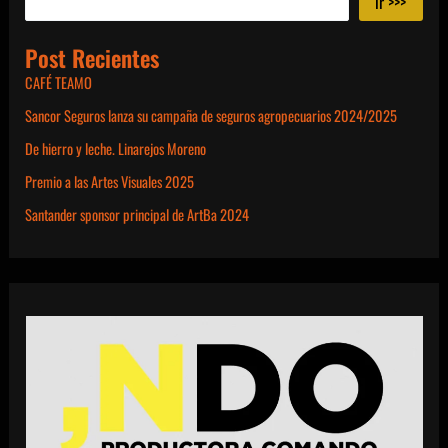
ir >>>
Post Recientes
CAFÉ TEAMO
Sancor Seguros lanza su campaña de seguros agropecuarios 2024/2025
De hierro y leche. Linarejos Moreno
Premio a las Artes Visuales 2025
Santander sponsor principal de ArtBa 2024