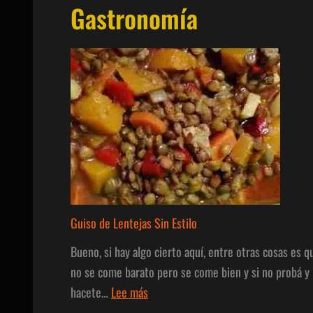
Gastronomía
las
Artes
Visuales
2025
Guiso de Lentejas Sin Estilo
Bueno, si hay algo cierto aquí, entre otras cosas es q
no se come barato pero se come bien y si no probá y
:
hacete…
Lee más
Guiso