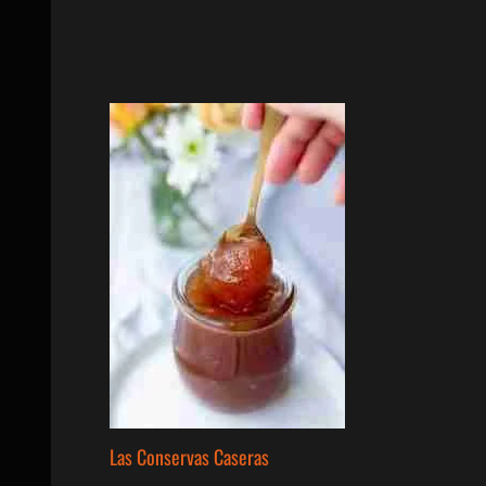
de
Lentejas
Sin
Estilo
Las Conservas Caseras