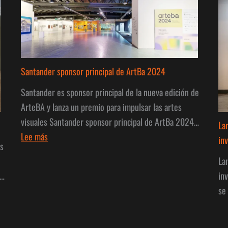
su
campaña
de
seguros
Santander sponsor principal de ArtBa 2024
agropecuar
2024/202
Santander es sponsor principal de la nueva edición de
ArteBA y lanza un premio para impulsar las artes
visuales Santander sponsor principal de ArtBa 2024…
La
:
Lee más
in
es
Santander
La
sponsor
in
e…
principal
se
de
ArtBa
2024