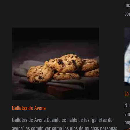
Semillas
un
de
co
Girasol
La
Nu
Galletas de Avena
si
Galletas de Avena Cuando se habla de las “galletas de
po
avena” es común ver como los ojos de muchas personas