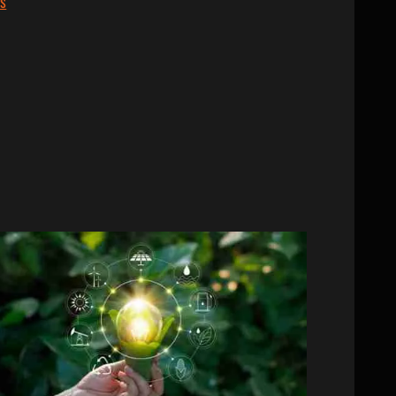
:
s
La
Avena