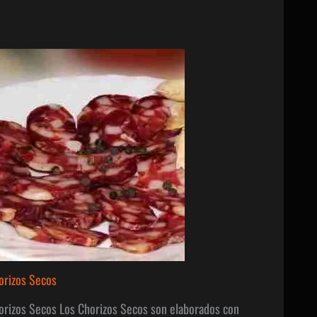
Clúster
AgTech
y
de
un
nuevo
fondo
de
inversión.
Pampa
II
orizos Secos
orizos Secos Los Chorizos Secos son elaborados con