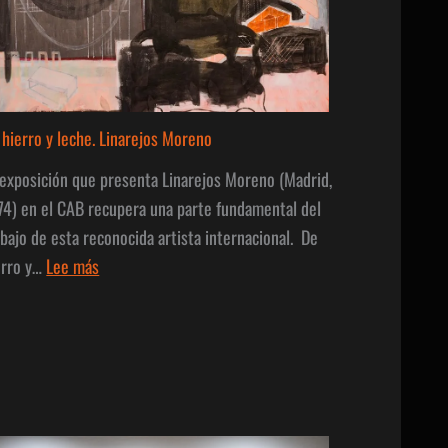
 hierro y leche. Linarejos Moreno
 exposición que presenta Linarejos Moreno (Madrid,
74) en el CAB recupera una parte fundamental del
abajo de esta reconocida artista internacional. De
:
erro y…
Lee más
De
hierro
y
leche.
Linarejos
Moreno