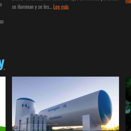
má
n
:
se iluminan y se les…
Lee más
Galletas
as
de
Avena
y