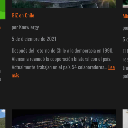
GIZ en Chile
Mi
a
por Knowlergy
po
5 de diciembre de 2021
5 
Después del retorno de Chile a la democracia en 1990,
El
Alemania reanudó la cooperación bilateral con el país.
re
Actualmente trabajan en el país 54 colaboradores…
Lee
tr
a
:
más
po
a
GIZ
en
Chile