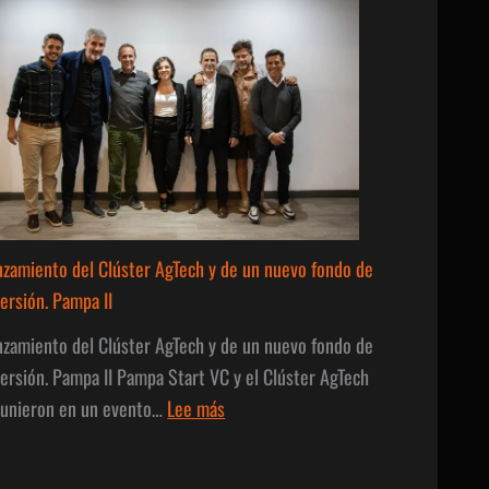
ios
5
nzamiento del Clúster AgTech y de un nuevo fondo de
versión. Pampa II
nzamiento del Clúster AgTech y de un nuevo fondo de
versión. Pampa II Pampa Start VC y el Clúster AgTech
:
 unieron en un evento…
Lee más
Lanzamiento
del