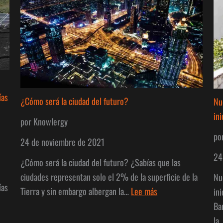
ías
¿Cómo será la ciudad del futuro?
Nu
in
por Knowlergy
po
24 de noviembre de 2021
24
¿Cómo será la ciudad del futuro? ¿Sabías que las
ciudades representan solo el 2% de la superficie de la
Nu
ías
:
Tierra y sin embargo albergan la…
Lee más
in
¿Cómo
Ba
nder
será
la