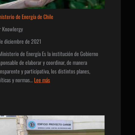
nisterio de Energía de Chile
r Knowlergy
de diciembre de 2021
 Ministerio de Energía Es la institución de Gobierno
sponsable de elaborar y coordinar, de manera
ansparente y participativa, los distintos planes,
:
líticas y normas…
Lee más
Ministerio
de
Energía
de
Chile